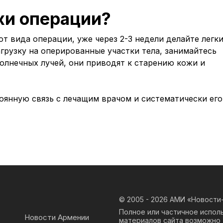
хи операции?
т вида операции, уже через 2-3 недели делайте легк
агрузку на оперированные участки тела, занимайтесь
солнечных лучей, они приводят к старению кожи и
оянную связь с лечащим врачом и систематически его
© 2005 - 2026
АМИ «Новости-
Полное или частичное испол
Новости Армении
материалов сайта возможно 