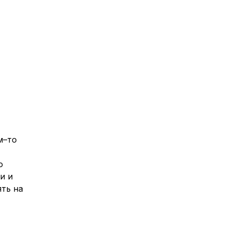
м–то
о
и и
ть на