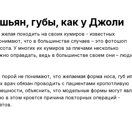
ашьян, губы, как у Джоли
желая походить на своих кумиров - известных
понимают, что в большинстве случаев – это фотошоп
асота. У многих их кумиров за плечами несколько
ожно оправдать, ведь в большинстве своем они – люд
порой не понимают, что желаемая форма носа, губ и
ях врач обязан проводить с пациентами кропотливую
внешности, объяснить, что модельные формы могут явл
о в этом кроется причина повторных операций -
атов.