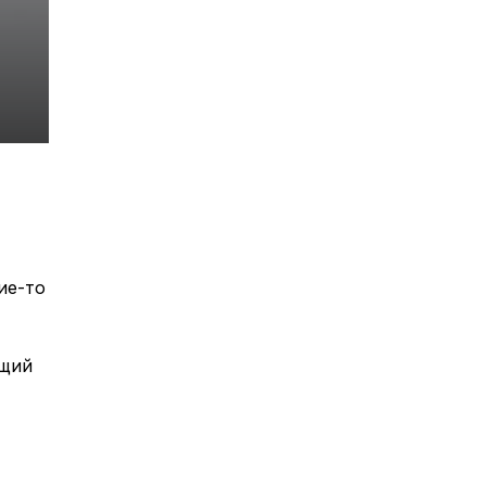
ие-то
ющий