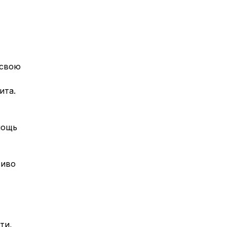
 свою
ита.
мощь
сиво
ти,