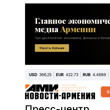
USD
366.25
EUR
422.73
RUB
4.4889
В
Пресс-центр