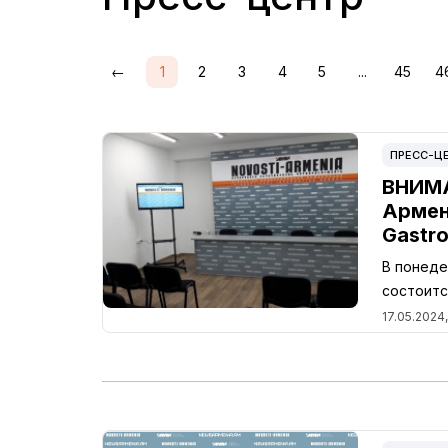
←
1
2
3
4
5
...
45
4
ПРЕСС-Ц
ВНИМА
Армен
Gastr
В понеде
состоитс
17.05.2024,