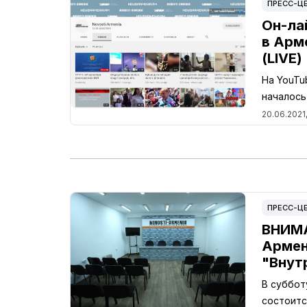
ПРЕСС-Ц
Он-ла
в Арм
(LIVE)
На YouTu
началось
20.06.2021,
ПРЕСС-Ц
ВНИМА
Армен
"Внут
В суббот
состоитс