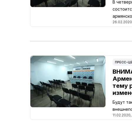
В четвер
состоитс
армянско
26.02.2020,
ПРЕСС-Ц
ВНИМА
Армен
тему 
измен
Будут та
внешнепо
11.02.2020,