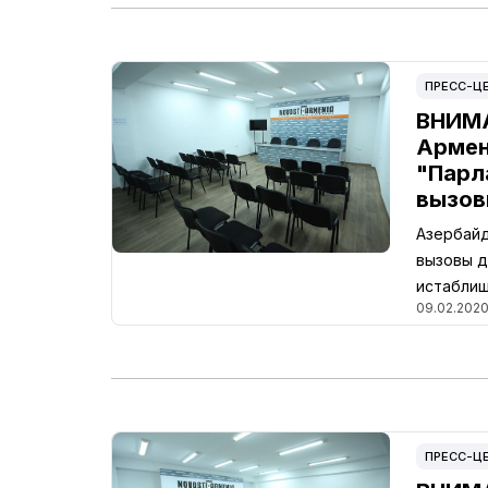
ПРЕСС-Ц
ВНИМА
Армен
"Парл
вызов
Азербайд
вызовы д
истабли
09.02.2020
ПРЕСС-Ц