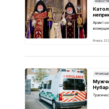
НОВОСТИ
Катол
непри
Арам I с
возмуще
Вчера, 22:
ПРОИСШЕ
Мужчи
Нубар
Трагичес