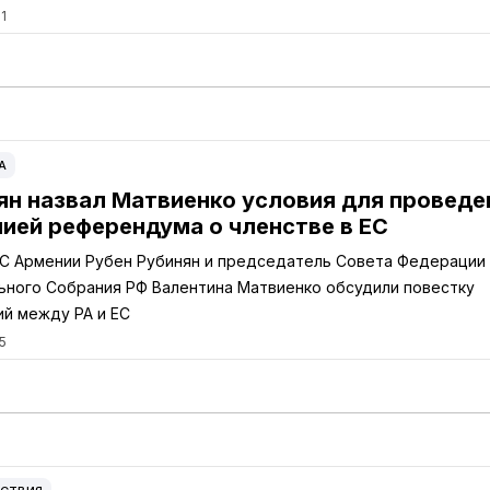
1
А
ян назвал Матвиенко условия для проведе
ией референдума о членстве в ЕС
С Армении Рубен Рубинян и председатель Совета Федерации
ного Собрания РФ Валентина Матвиенко обсудили повестку
й между РА и ЕС
5