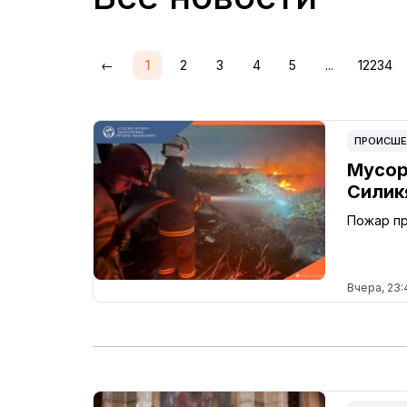
←
1
2
3
4
5
...
12234
ПРОИСШЕ
Мусор
Силик
Пожар пр
Вчера, 23: