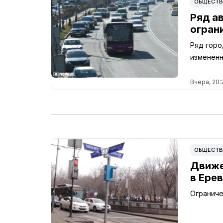
ОБЩЕСТ
Ряд а
огран
Ряд горо
изменен
Вчера, 20:
ОБЩЕСТ
Движе
в Ере
Ограниче