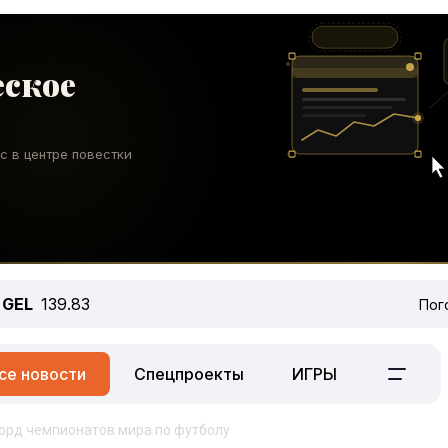
GEL
139.83
Пог
се новости
Спецпроекты
ИГРЫ
орд чемпионатов мира по футболу