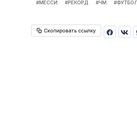
#
МЕССИ
#
РЕКОРД
#
ЧМ
#
ФУТБО
Скопировать ссылку