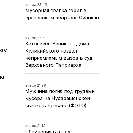
вчера,
23:45
Мусорная свалка горит в
ереванском квартале Силикян
вчера,
22:21
Католикос Великого Дома
том
Киликийского назвал
неприемлемым вызов в суд
Верховного Патриарха
на
вчера,
21:28
Мужчина погиб под грудами
мусора на Нубарашенской
свалке в Ереване (ФОТО)
6
вчера,
21:13
Обвинения в адрес