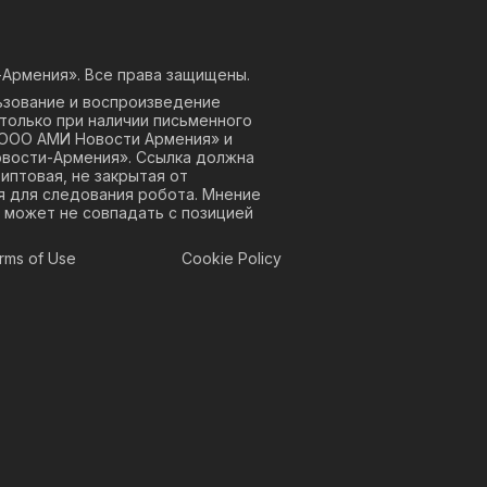
Армения». Все права защищены.
ьзование и воспроизведение
только при наличии письменного
«ООО АМИ Новости Армения» и
овости-Армения». Ссылка должна
риптовая, не закрытая от
я для следования робота. Мнение
 может не совпадать с позицией
rms of Use
Cookie Policy