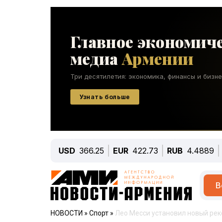
USD
366.25
EUR
422.73
RUB
4.4889
В
НОВОСТИ
»
Спорт
»
Лео Месси установил новый рек