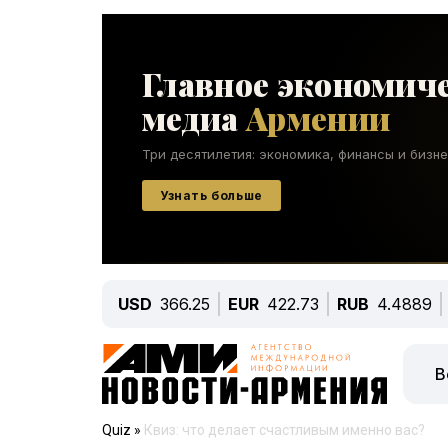
USD
366.25
EUR
422.73
RUB
4.4889
В
Quiz
»
Квиз: что делает счастливым именно вас?