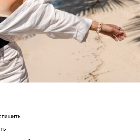
 спешить
ать