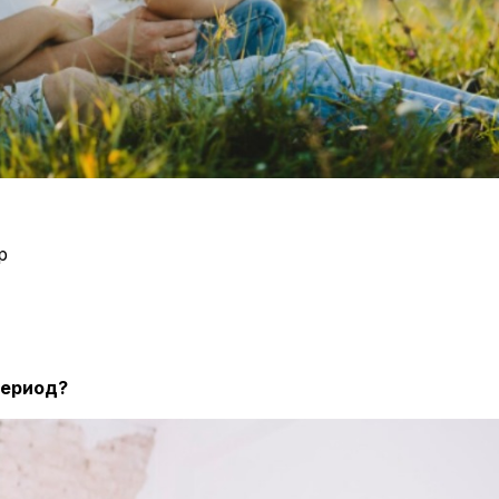
р
период?