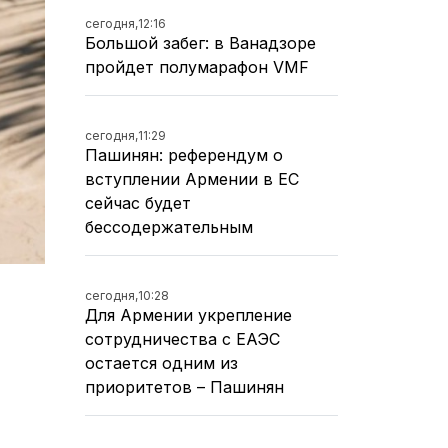
сегодня,
12:16
Большой забег: в Ванадзоре
пройдет полумарафон VMF
сегодня,
11:29
Пашинян: референдум о
вступлении Армении в ЕС
сейчас будет
бессодержательным
сегодня,
10:28
Для Армении укрепление
сотрудничества с ЕАЭС
остается одним из
приоритетов – Пашинян