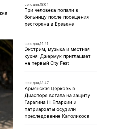
сегодня,
15:04
Три человека попали в
иже
больницу после посещения
ресторана в Ереване
сегодня,
14:41
Экстрим, музыка и местная
кухня: Джермук приглашает
на первый City Fest
сегодня,
13:47
Армянская Церковь в
Диаспоре встала на защиту
Гарегина II: Епархии и
патриархаты осудили
преследование Католикоса