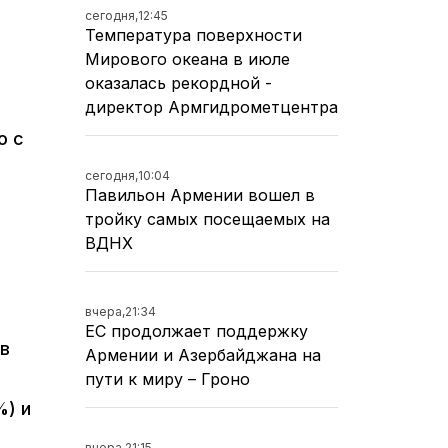
сегодня,
12:45
Температура поверхности
Мирового океана в июле
оказалась рекордной -
директор Армгидрометцентра
о с
сегодня,
10:04
Павильон Армении вошел в
тройку самых посещаемых на
ВДНХ
вчера,
21:34
ЕС продолжает поддержку
в
Армении и Азербайджана на
пути к миру – Гроно
%) и
вчера,
21:15