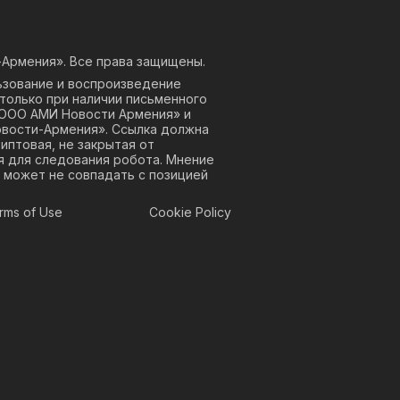
Армения». Все права защищены.
ьзование и воспроизведение
только при наличии письменного
«ООО АМИ Новости Армения» и
овости-Армения». Ссылка должна
риптовая, не закрытая от
я для следования робота. Мнение
 может не совпадать с позицией
rms of Use
Cookie Policy