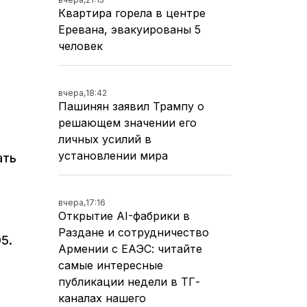
Квартира горела в центре
Еревана, эвакуированы 5
человек
вчера,
18:42
Пашинян заявил Трампу о
решающем значении его
личных усилий в
установлении мира
ать
вчера,
17:16
Открытие AI-фабрики в
Раздане и сотрудничество
5.
Армении с ЕАЭС: читайте
самые интересные
публикации недели в ТГ-
каналах нашего