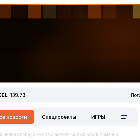
GEL
139.73
Пог
се новости
Спецпроекты
ИГРЫ
шиняна с победой на парламентских выборах в Армении