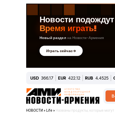
USD
366.17
EUR
422.12
RUB
4.4525
В
НОВОСТИ
»
Life
»
Названы продукты, которые могут