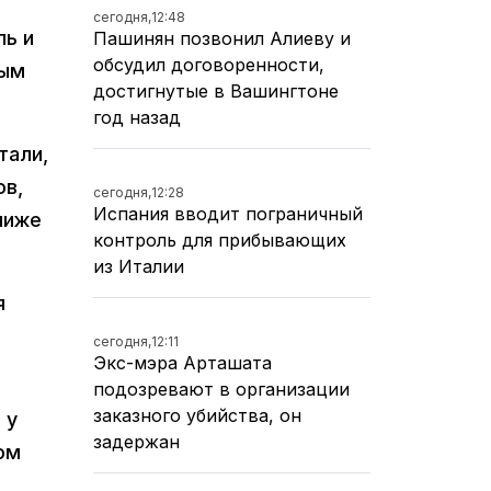
сегодня,
12:48
ль и
Пашинян позвонил Алиеву и
обсудил договоренности,
ным
достигнутые в Вашингтоне
год назад
тали,
ов,
сегодня,
12:28
Испания вводит пограничный
ниже
контроль для прибывающих
из Италии
я
сегодня,
12:11
Экс-мэра Арташата
подозревают в организации
заказного убийства, он
 у
задержан
ом