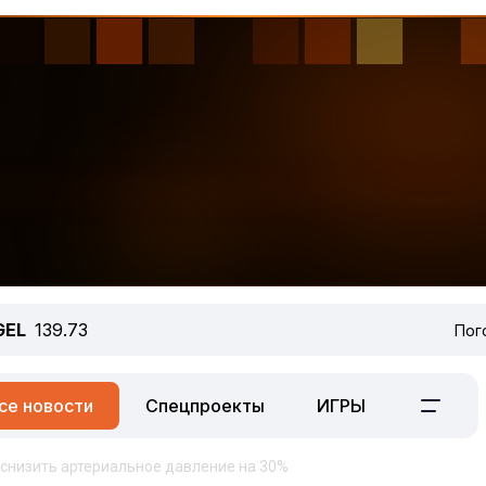
GEL
139.73
Пог
се новости
Спецпроекты
ИГРЫ
 снизить артериальное давление на 30%