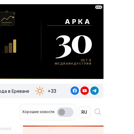
+33
ода в Ереване
Хорошие новости
менией