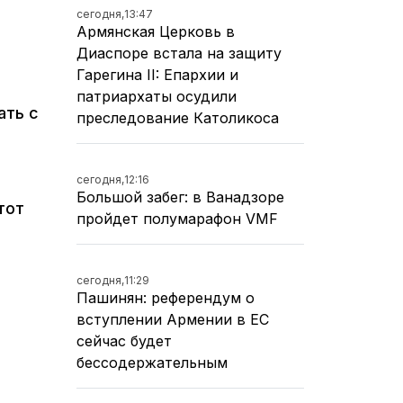
сегодня,
13:47
Армянская Церковь в
Диаспоре встала на защиту
Гарегина II: Епархии и
патриархаты осудили
ать с
преследование Католикоса
сегодня,
12:16
Большой забег: в Ванадзоре
тот
пройдет полумарафон VMF
сегодня,
11:29
Пашинян: референдум о
вступлении Армении в ЕС
сейчас будет
бессодержательным