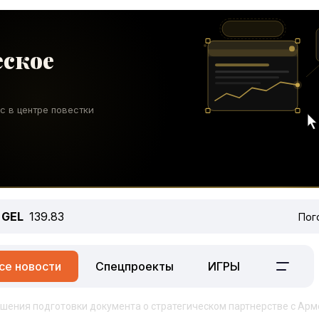
GEL
139.83
Пог
се новости
Спецпроекты
ИГРЫ
шения подготовки документа о стратегическом партнерстве с Ар