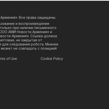
Армения». Все права защищены.
ьзование и воспроизведение
только при наличии письменного
«ООО АМИ Новости Армения» и
овости-Армения». Ссылка должна
риптовая, не закрытая от
я для следования робота. Мнение
 может не совпадать с позицией
rms of Use
Cookie Policy