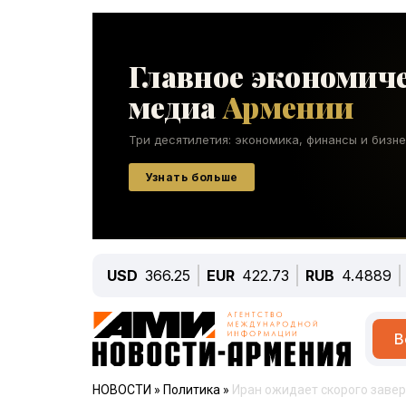
USD
366.25
EUR
422.73
RUB
4.4889
В
НОВОСТИ
»
Политика
»
Иран ожидает скорого завер