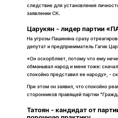
следствие для установления личносте
заявлении СК.
Царукян - лидер партии «ПА
На угрозы Пашиняна сразу отреагиро
депутат и предприниматель Гагик Цар
«Он оскорбляет, потому что ему нечег
обманывал народ и меня тоже: сначала
спокойно представил ее народу», - ск
При этом он заявил, что спокойно реа
сторонников правящей партии "Гражд
Татоян - кандидат от парт
порочную практику