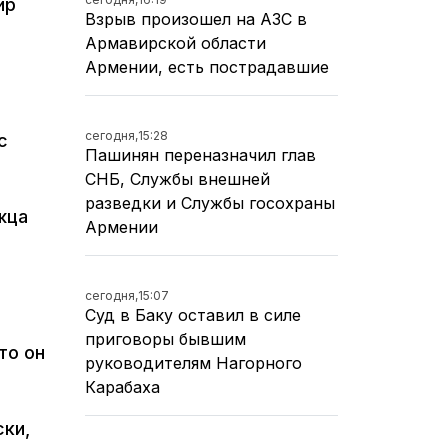
ир
Взрыв произошел на АЗС в
Армавирской области
Армении, есть пострадавшие
сегодня,
15:28
с
Пашинян переназначил глав
СНБ, Службы внешней
разведки и Службы госохраны
жца
Армении
сегодня,
15:07
Суд в Баку оставил в силе
м
приговоры бывшим
то он
руководителям Нагорного
Карабаха
ски,