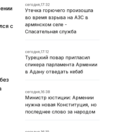
сегодня,
17:32
мении
Утечка горючего произошла
во время взрыва на АЗС в
армянском селе -
лся с
Спасательная служба
сегодня,
17:12
Турецкий повар пригласил
спикера парламента Армении
в Адану отведать кебаб
без
а
сегодня,
16:38
Министр юстиции: Армении
нужна новая Конституция, но
последнее слово за народом
сегодня,
16:19