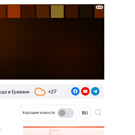
+27
ода в Ереване
Хорошие новости
и