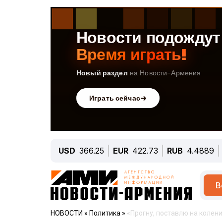
USD
366.25
EUR
422.73
RUB
4.4889
В
НОВОСТИ
»
Политика
»
«Прогну, поставлю на колен