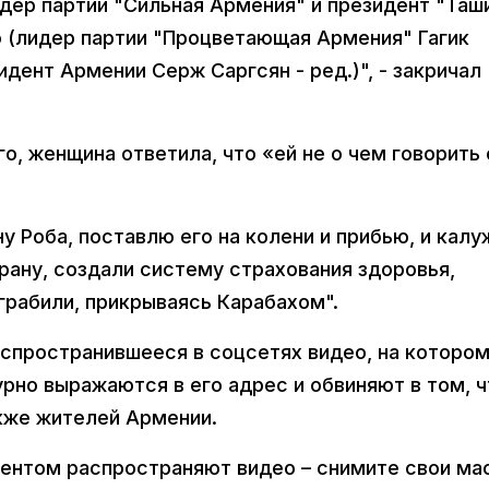
лидер партии "Сильная Армения" и президент "Таш
го (лидер партии "Процветающая Армения" Гагик
идент Армении Серж Саргсян - ред.)", - закричал
о, женщина ответила, что «ей не о чем говорить 
ну Роба, поставлю его на колени и прибью, и калу
трану, создали систему страхования здоровья,
 грабили, прикрываясь Карабахом".
спространившееся в соцсетях видео, на которо
рно выражаются в его адрес и обвиняют в том, ч
кже жителей Армении.
кцентом распространяют видео – снимите свои ма