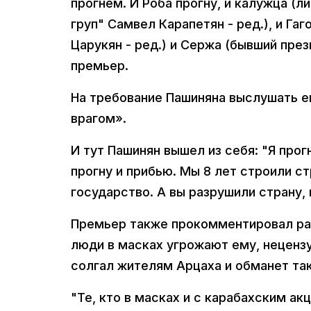
прогнем. И Роба прогну, и калужца (
груп" Самвел Карапетян - ред.), и Га
Царукян - ред.) и Сержа (бывший през
премьер.
На требование Пашиняна выслушать ег
врагом».
И тут Пашинян вышел из себя: "Я прог
прогну и прибью. Мы 8 лет строили с
государство. А вы разрушили страну,
Премьер также прокомментировал ра
люди в масках угрожают ему, нецензу
солгал жителям Арцаха и обманет та
"Те, кто в масках и с карабахским а