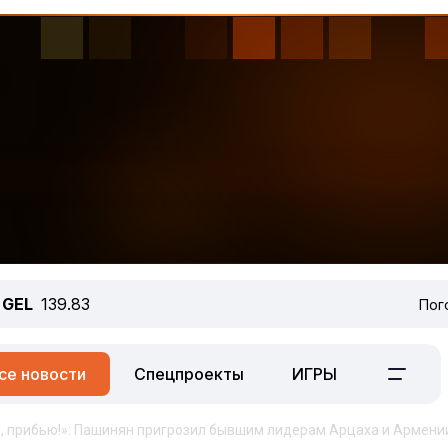
GEL
139.83
Пог
се новости
Спецпроекты
ИГРЫ
и, прибью!»: Пашинян пригрозил бывшим лидерам Арцаха и Армени